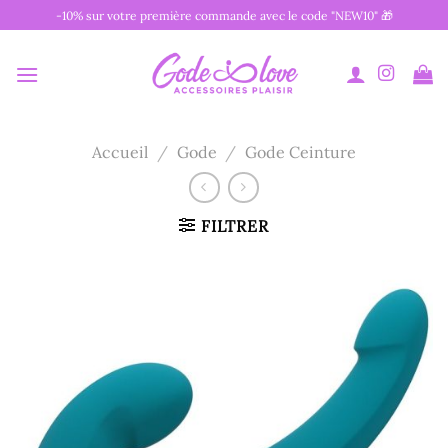
Passer
-10% sur votre première commande avec le code "NEW10" 🎁
au
contenu
Accueil
/
Gode
/
Gode Ceinture
FILTRER