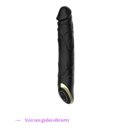
→
Voir nos godes vibrants