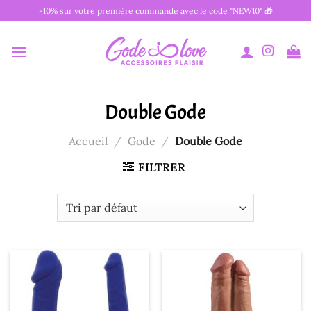
Passer
-10% sur votre première commande avec le code "NEW10" 🎁
au
contenu
Double Gode
Accueil
/
Gode
/
Double Gode
FILTRER