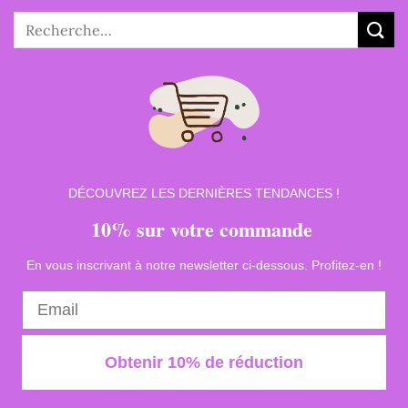
Recherche
pour :
DÉCOUVREZ LES DERNIÈRES TENDANCES !
10% sur votre commande
En vous inscrivant à notre newsletter ci-dessous. Profitez-en !
Obtenir 10% de réduction