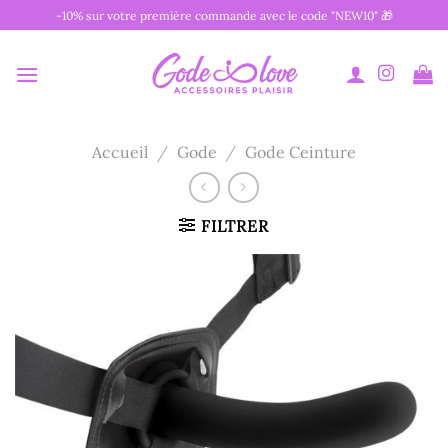
Passer
-10% sur votre première commande avec le code "NEW10" 🎁
au
contenu
Accueil
/
Gode
/
Gode Ceinture
FILTRER