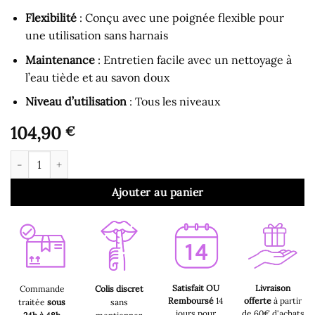
Flexibilité
: Conçu avec une poignée flexible pour
une utilisation sans harnais
Maintenance
: Entretien facile avec un nettoyage à
l’eau tiède et au savon doux
Niveau d’utilisation
: Tous les niveaux
104,90
€
quantité de Gode Ceinture - Harnais Double Gode Rose
Ajouter au panier
Satisfait OU
Livraison
Commande
Colis discret
Remboursé
14
offerte
à partir
traitée
sous
sans
jours pour
de 60€ d'achats