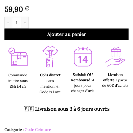
59,90
€
quantité de Gode Ceinture - Harnais Gode Noir Double Pénétrat
Ajouter au panier
Satisfait OU
Livraison
Commande
Colis discret
Remboursé
14
offerte
à partir
traitée
sous
sans
jours pour
de 60€ d'achats
24h à 48h
mentionner
changer d'avis
Gode is Love
🇫🇷
Livraison sous 3 à 6 jours ouvrés
Catégorie :
Gode Ceinture