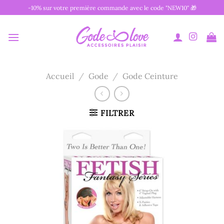
Passer
-10% sur votre première commande avec le code "NEW10" 🎁
au
contenu
Accueil
/
Gode
/
Gode Ceinture
FILTRER