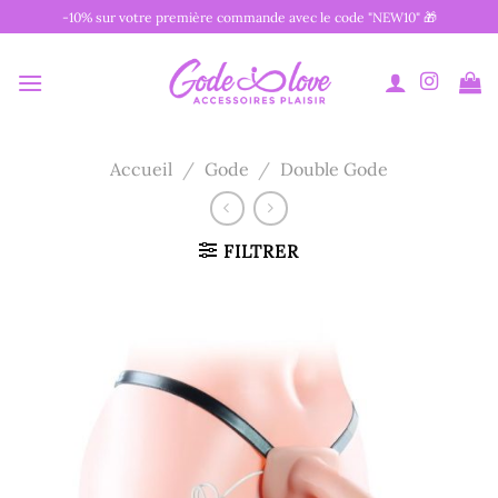
Passer
-10% sur votre première commande avec le code "NEW10" 🎁
au
contenu
Accueil
/
Gode
/
Double Gode
FILTRER