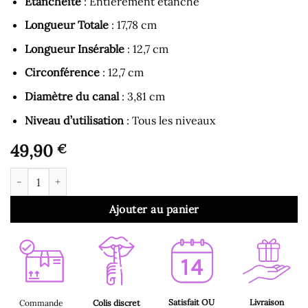
Etanchéité
: Entièrement étanche
Longueur Totale
: 17,78 cm
Longueur Insérable
: 12,7 cm
Circonférence
: 12,7 cm
Diamètre du canal
: 3,81 cm
Niveau d’utilisation
: Tous les niveaux
49,90
€
quantité de Double Gode - Gode Double Creux avec Sangle Vibr
Ajouter au panier
Satisfait OU
Livraison
Commande
Colis discret