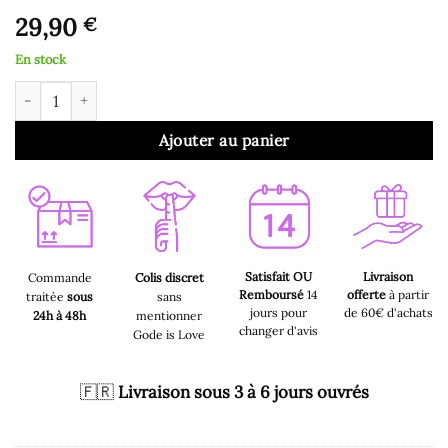
29,90
€
En stock
quantité de Double Gode - Double Gode Mini Violet
Ajouter au panier
Satisfait OU
Livraison
Commande
Colis discret
Remboursé
14
offerte
à partir
traitée
sous
sans
jours pour
de 60€ d'achats
24h à 48h
mentionner
changer d'avis
Gode is Love
🇫🇷
Livraison sous 3 à 6 jours ouvrés