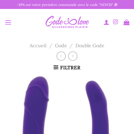
Passer
-10% sur votre première commande avec le code "NEW10" 🎁
au
contenu
Accueil
/
Gode
/
Double Gode
FILTRER