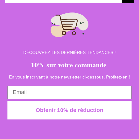
pour :
DÉCOUVREZ LES DERNIÈRES TENDANCES !
10% sur votre commande
En vous inscrivant à notre newsletter ci-dessous. Profitez-en !
Obtenir 10% de réduction