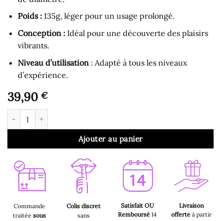
Poids :
135g, léger pour un usage prolongé.
Conception :
Idéal pour une découverte des plaisirs
vibrants.
Niveau d’utilisation
: Adapté à tous les niveaux
d’expérience.
39,90
€
quantité de Gode Ceinture - Harnais et Gode Creux Naturel 15,5
Ajouter au panier
Satisfait OU
Livraison
Commande
Colis discret
Remboursé
14
offerte
à partir
traitée
sous
sans