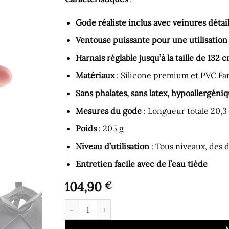
Gode réaliste inclus avec veinures détai
Ventouse puissante pour une utilisation
Harnais réglable jusqu’à la taille de 132 c
Matériaux
: Silicone premium et PVC Fa
Sans phalates, sans latex, hypoallergéni
Mesures du gode
: Longueur totale 20,3
Poids
: 205 g
Niveau d’utilisation
: Tous niveaux, des 
Entretien facile avec de l’eau tiède
104,90
€
quantité de Gode Ceinture - Harnais Ajustable