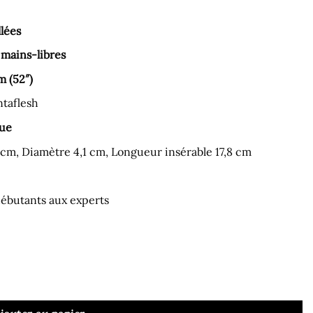
llées
 mains-libres
m (52″)
ntaflesh
que
 cm, Diamètre 4,1 cm, Longueur insérable 17,8 cm
débutants aux experts
 avec Gode Couleur Naturelle