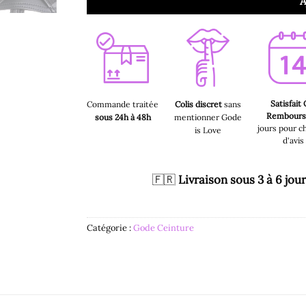
A
Satisfait
Commande traitée
Colis discret
sans
Rembour
sous 24h à 48h
mentionner Gode
jours pour c
is Love
d'avis
🇫🇷
Livraison sous 3 à 6 jou
Catégorie :
Gode Ceinture