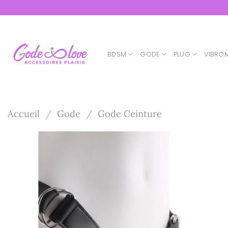
Passer
au
contenu
BDSM
GODE
PLUG
VIBRO
Accueil
/
Gode
/
Gode Ceinture