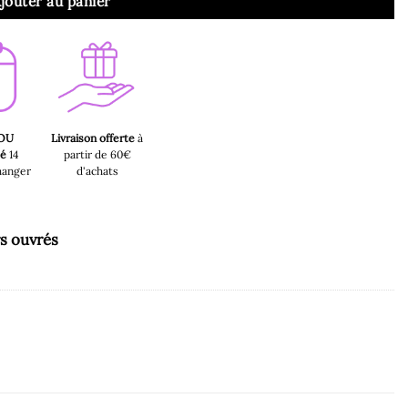
jouter au panier
 OU
Livraison offerte
à
sé
14
partir de 60€
hanger
d'achats
rs ouvrés