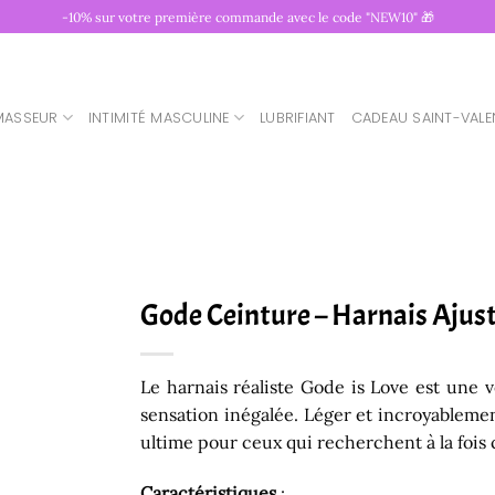
-10% sur votre première commande avec le code "NEW10" 🎁
MASSEUR
INTIMITÉ MASCULINE
LUBRIFIANT
CADEAU SAINT-VALE
Gode Ceinture – Harnais Ajus
Le harnais réaliste Gode is Love est une v
sensation inégalée. Léger et incroyablement
ultime pour ceux qui recherchent à la fois c
Caractéristiques
: