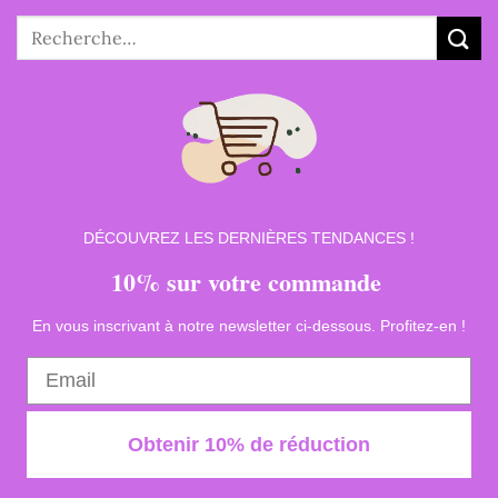
Recherche
pour :
DÉCOUVREZ LES DERNIÈRES TENDANCES !
10% sur votre commande
En vous inscrivant à notre newsletter ci-dessous. Profitez-en !
Obtenir 10% de réduction