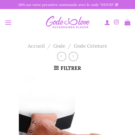
Passer
-10% sur votre première commande avec le code "NEW10" 🎁
au
contenu
Accueil
/
Gode
/
Gode Ceinture
FILTRER