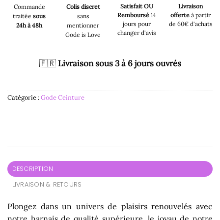
Satisfait OU
Livraison
Commande
Colis discret
Remboursé
14
offerte
à partir
traitée
sous
sans
jours pour
de 60€ d'achats
24h à 48h
mentionner
changer d'avis
Gode is Love
🇫🇷
Livraison sous 3 à 6 jours ouvrés
Catégorie :
Gode Ceinture
DESCRIPTION
LIVRAISON & RETOURS
Plongez dans un univers de plaisirs renouvelés avec
notre harnais de qualité supérieure, le joyau de notre