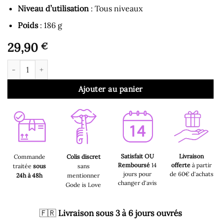
Niveau d’utilisation
: Tous niveaux
Poids
: 186 g
29,90
€
quantité de Gode Ventouse - Gode à Ventouse Noir Courbé
Ajouter au panier
Satisfait OU
Livraison
Commande
Colis discret
Remboursé
14
offerte
à partir
traitée
sous
sans
jours pour
de 60€ d'achats
24h à 48h
mentionner
changer d'avis
Gode is Love
🇫🇷
Livraison sous 3 à 6 jours ouvrés