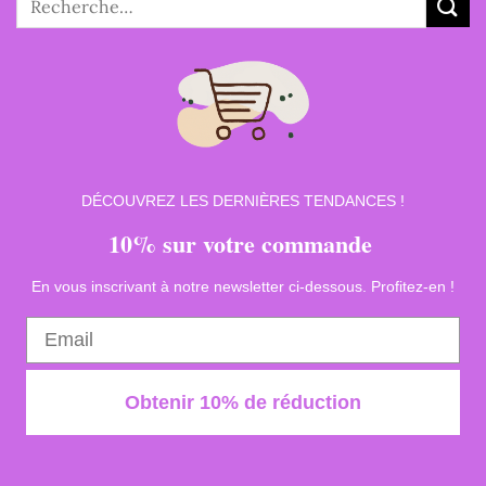
pour :
DÉCOUVREZ LES DERNIÈRES TENDANCES !
10% sur votre commande
En vous inscrivant à notre newsletter ci-dessous. Profitez-en !
Obtenir 10% de réduction