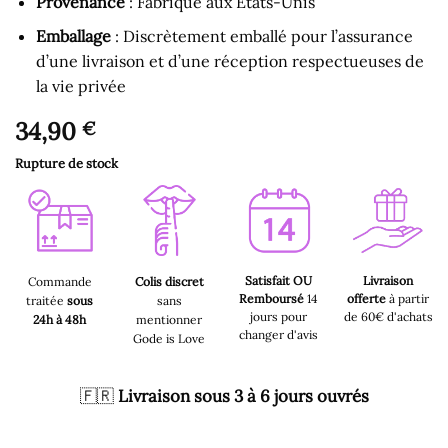
Provenance
: Fabriqué aux États-Unis
Emballage
: Discrètement emballé pour l’assurance
d’une livraison et d’une réception respectueuses de
la vie privée
34,90
€
Rupture de stock
Satisfait OU
Livraison
Commande
Colis discret
Remboursé
14
offerte
à partir
traitée
sous
sans
jours pour
de 60€ d'achats
24h à 48h
mentionner
changer d'avis
Gode is Love
🇫🇷
Livraison sous 3 à 6 jours ouvrés