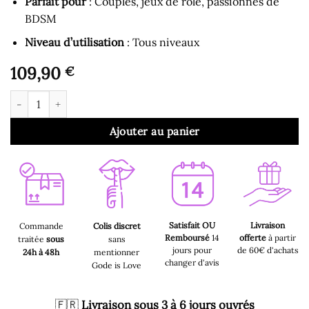
Parfait pour
: Couples, jeux de rôle, passionnés de
BDSM
Niveau d’utilisation
: Tous niveaux
109,90
€
quantité de Gode Ceinture - Harnais Double Gode Intérieur et 
Ajouter au panier
Satisfait OU
Livraison
Commande
Colis discret
Remboursé
14
offerte
à partir
traitée
sous
sans
jours pour
de 60€ d'achats
24h à 48h
mentionner
changer d'avis
Gode is Love
🇫🇷
Livraison sous 3 à 6 jours ouvrés