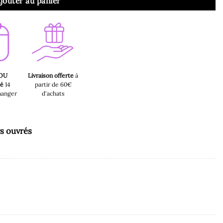
jouter au panier
 OU
Livraison offerte
à
sé
14
partir de 60€
hanger
d'achats
rs ouvrés