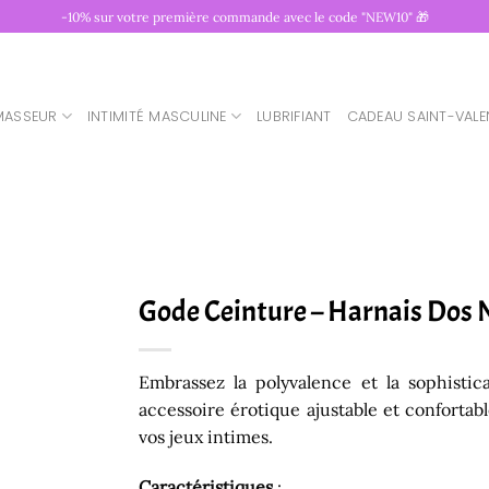
-10% sur votre première commande avec le code "NEW10" 🎁
MASSEUR
INTIMITÉ MASCULINE
LUBRIFIANT
CADEAU SAINT-VALE
Gode Ceinture – Harnais Dos
Embrassez la polyvalence et la sophistic
accessoire érotique ajustable et confortab
vos jeux intimes.
Caractéristiques
: