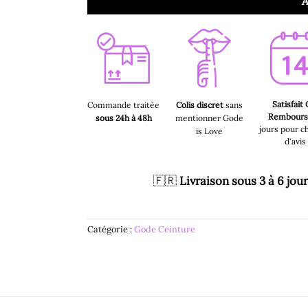
A
Satisfait
Commande traitée
Colis discret
sans
Rembour
sous 24h à 48h
mentionner Gode
jours pour c
is Love
d'avis
🇫🇷
Livraison sous 3 à 6 jou
Catégorie :
Gode Ceinture