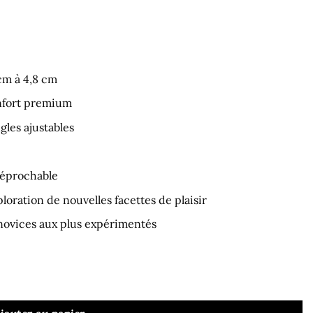
cm à 4,8 cm
onfort premium
gles ajustables
réprochable
xploration de nouvelles facettes de plaisir
 novices aux plus expérimentés
ouge