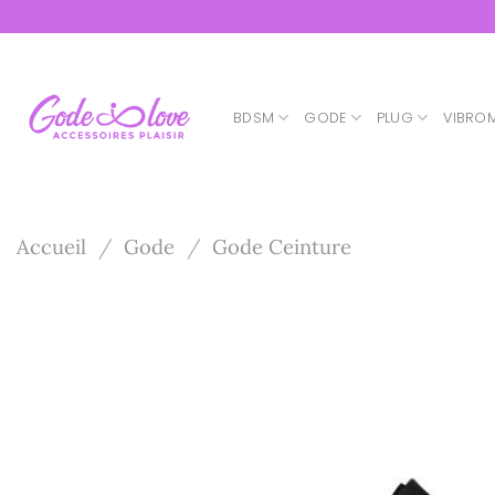
Passer
au
contenu
BDSM
GODE
PLUG
VIBRO
Accueil
/
Gode
/
Gode Ceinture