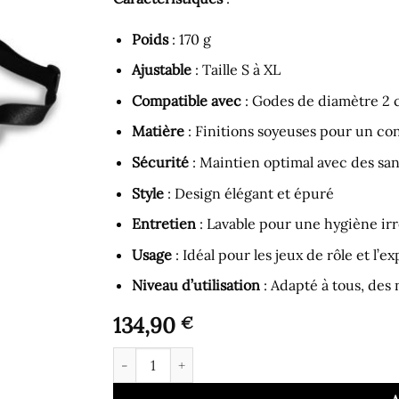
Poids
: 170 g
Ajustable
: Taille S à XL
Compatible avec
: Godes de diamètre 2 
Matière
: Finitions soyeuses pour un c
Sécurité
: Maintien optimal avec des san
Style
: Design élégant et épuré
Entretien
: Lavable pour une hygiène ir
Usage
: Idéal pour les jeux de rôle et l’e
Niveau d’utilisation
: Adapté à tous, des
134,90
€
quantité de Gode Ceinture - Harnais Dos Nu R