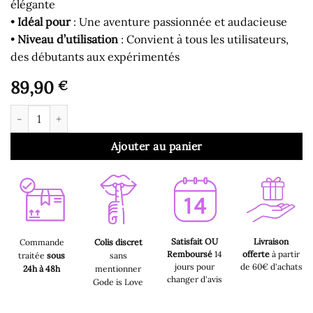
élégante
•
Idéal pour
: Une aventure passionnée et audacieuse
•
Niveau d’utilisation
: Convient à tous les utilisateurs,
des débutants aux expérimentés
89,90
€
quantité de Gode Ceinture - Ceinture Gode en Silicone Noir
Ajouter au panier
Satisfait OU
Livraison
Commande
Colis discret
Remboursé
14
offerte
à partir
traitée
sous
sans
jours pour
de 60€ d'achats
24h à 48h
mentionner
changer d'avis
Gode is Love