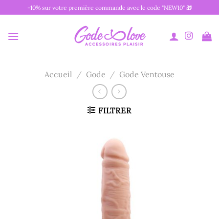
Passer
-10% sur votre première commande avec le code "NEW10" 🎁
au
contenu
Accueil
/
Gode
/
Gode Ventouse
FILTRER