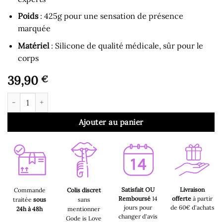
Poids
: 425g pour une sensation de présence
marquée
Matériel
: Silicone de qualité médicale, sûr pour le
corps
39,90
€
quantité de Gode Ventouse - Gode ​​Réaliste Dance Dick avec Ve
Ajouter au panier
Satisfait OU
Livraison
Commande
Colis discret
Remboursé
14
offerte
à partir
traitée
sous
sans
jours pour
de 60€ d'achats
24h à 48h
mentionner
changer d'avis
Gode is Love