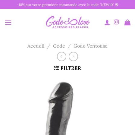
Passer
-10% sur votre première commande avec le code "NEW10" 🎁
au
contenu
Accueil
/
Gode
/
Gode Ventouse
FILTRER