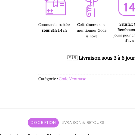
Satisfait
Commande traitée
Colis discret
sans
Rembour
sous 24h à 48h
mentionner Gode
jours pour c
is Love
d'avis
🇫🇷
Livraison sous 3 à 6 jou
Catégorie :
Gode Ventouse
DESCRIPTION
LIVRAISON & RETOURS