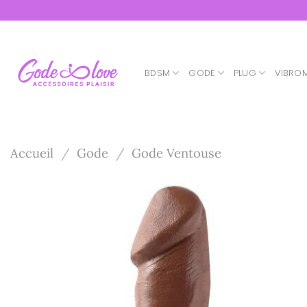
Passer
au
contenu
BDSM
GODE
PLUG
VIBRO
Accueil
/
Gode
/
Gode Ventouse