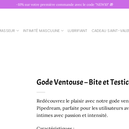
-10% sur votre première commande avec le code "NEW10" 🎁
MASSEUR
INTIMITÉ MASCULINE
LUBRIFIANT
CADEAU SAINT-VALE
Gode Ventouse – Bite et Testi
Redécouvrez le plaisir avec notre gode ven
Pipedream, parfaite pour les utilisateurs ava
intimes avec passion et intensité.
Caractéristiques :