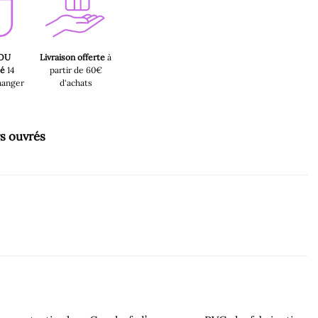
 OU
Livraison offerte
à
sé
14
partir de 60€
hanger
d'achats
rs ouvrés