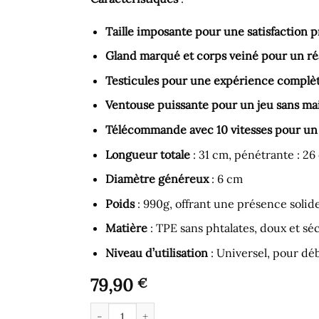
Taille imposante pour une satisfaction 
Gland marqué et corps veiné pour un réa
Testicules pour une expérience complè
Ventouse puissante pour un jeu sans ma
Télécommande avec 10 vitesses pour un 
Longueur totale
: 31 cm, pénétrante : 26
Diamètre généreux
: 6 cm
Poids
: 990g, offrant une présence solid
Matière
: TPE sans phtalates, doux et sé
Niveau d’utilisation
: Universel, pour dé
79,90
€
quantité de Gode Ventouse - Grand Gode vento