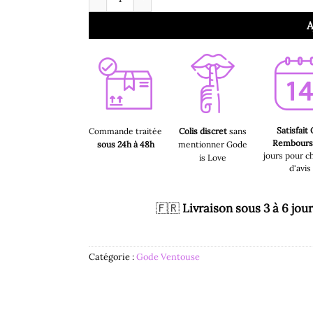
A
Satisfait
Commande traitée
Colis discret
sans
Rembour
sous 24h à 48h
mentionner Gode
jours pour c
is Love
d'avis
🇫🇷
Livraison sous 3 à 6 jou
Catégorie :
Gode Ventouse