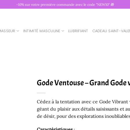
-10% sur votre première commande avec le code "NEW10" 🎁
MASSEUR
INTIMITÉ MASCULINE
LUBRIFIANT
CADEAU SAINT-VALE
Gode Ventouse – Grand Gode v
Cédez à la tentation avec ce Gode Vibrant 
géant du plaisir aux détails saisissants et 
de désir, pour des explorations inoubliables
Caractéristiques
: