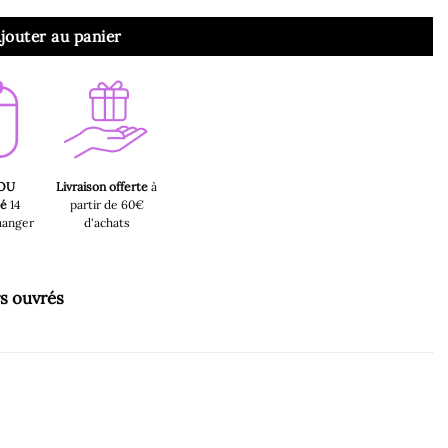
jouter au panier
 OU
Livraison offerte
à
sé
14
partir de 60€
hanger
d'achats
rs ouvrés