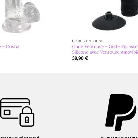
E
GODE VENTOUSE
Gode Ventouse – Gode Réaliste
– Cristal
Silicone avec Ventouse Amovibl
39,90
€