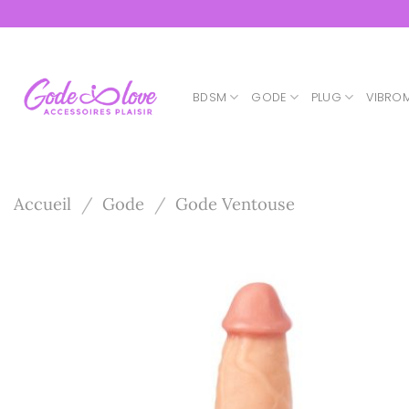
Passer
au
contenu
BDSM
GODE
PLUG
VIBRO
Accueil
/
Gode
/
Gode Ventouse