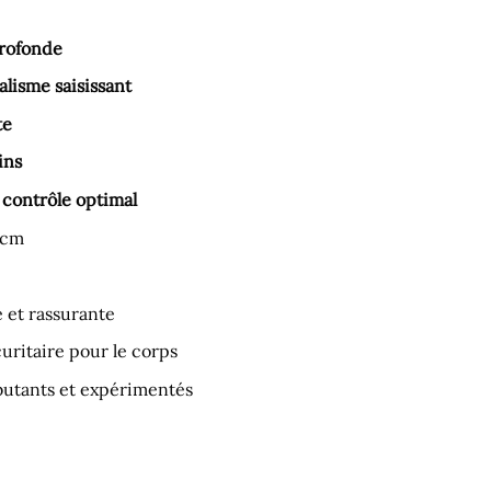
profonde
lisme saisissant
te
ins
contrôle optimal
 cm
e et rassurante
curitaire pour le corps
butants et expérimentés
use Vibrant Chair 31x6 cm