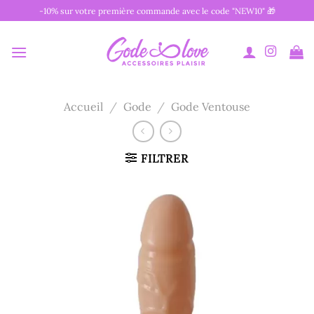
Passer
-10% sur votre première commande avec le code "NEW10" 🎁
au
contenu
Accueil
/
Gode
/
Gode Ventouse
FILTRER