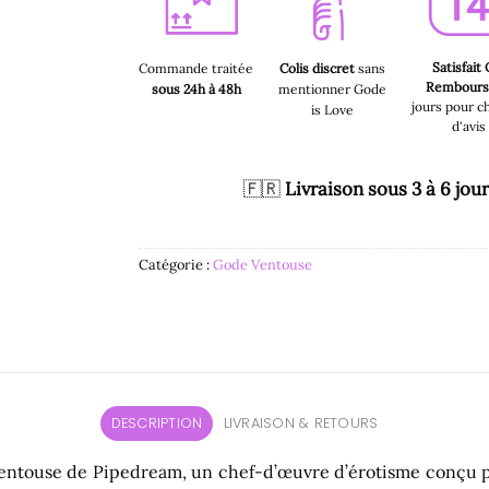
Satisfait
Commande traitée
Colis discret
sans
Rembour
sous 24h à 48h
mentionner Gode
jours pour c
is Love
d'avis
🇫🇷
Livraison sous 3 à 6 jou
Catégorie :
Gode Ventouse
DESCRIPTION
LIVRAISON & RETOURS
 Ventouse de Pipedream, un chef-d’œuvre d’érotisme conçu p