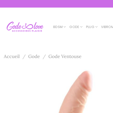
Passer
au
contenu
BDSM
GODE
PLUG
VIBRO
Accueil
/
Gode
/
Gode Ventouse