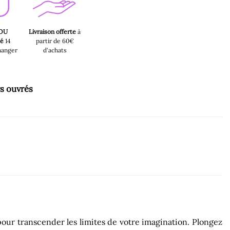
 OU
Livraison offerte
à
sé
14
partir de 60€
hanger
d'achats
rs ouvrés
our transcender les limites de votre imagination. Plongez