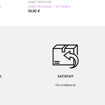
GODE VENTOUSE
r
Gode Ventouse – Le Délice
39,90
€
L
SATISFAIT
Ou remboursé