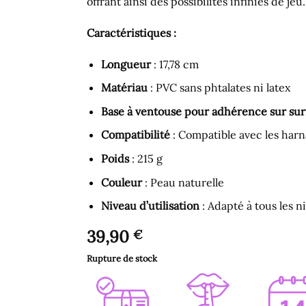
offrant ainsi des possibilités infinies de jeu.
Caractéristiques :
Longueur
: 17,78 cm
Matériau
: PVC sans phtalates ni latex
Base à ventouse pour adhérence sur surf
Compatibilité
: Compatible avec les har
Poids
: 215 g
Couleur
: Peau naturelle
Niveau d’utilisation
: Adapté à tous les 
39,90
€
Rupture de stock