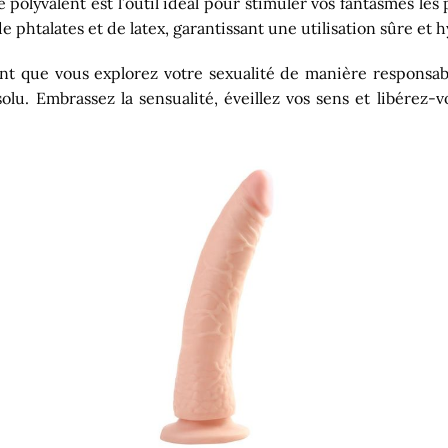
lyvalent est l’outil idéal pour stimuler vos fantasmes les pl
e phtalates et de latex, garantissant une utilisation sûre et
chant que vous explorez votre sexualité de manière responsa
absolu. Embrassez la sensualité, éveillez vos sens et libérez