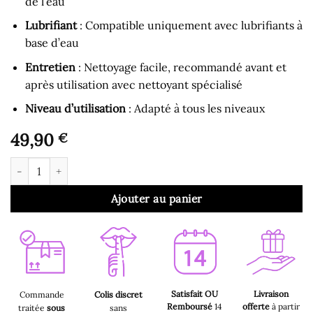
de l’eau
Lubrifiant
: Compatible uniquement avec lubrifiants à
base d’eau
Entretien
: Nettoyage facile, recommandé avant et
après utilisation avec nettoyant spécialisé
Niveau d’utilisation
: Adapté à tous les niveaux
49,90
€
quantité de Gode Ventouse - Dildo Spirale Gode Ventouse M Ch
Ajouter au panier
Satisfait OU
Livraison
Commande
Colis discret
Remboursé
14
offerte
à partir
traitée
sous
sans