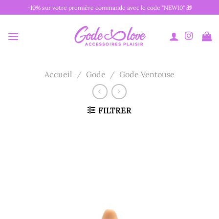
Passer
-10% sur votre première commande avec le code "NEW10" 🎁
au
contenu
Accueil
/
Gode
/
Gode Ventouse
FILTRER