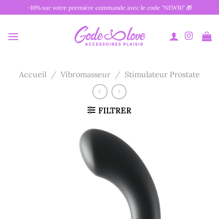
Passer
-10% sur votre première commande avec le code "NEW10" 🎁
au
contenu
Accueil
/
Vibromasseur
/
Stimulateur Prostate
FILTRER