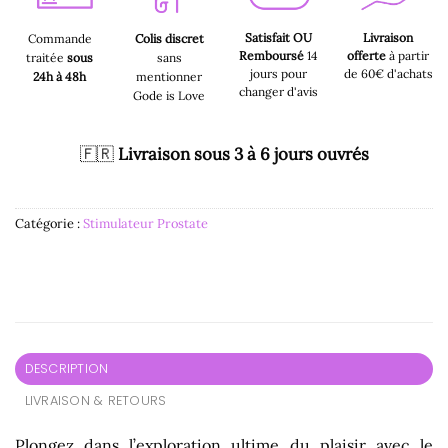
Satisfait OU
Livraison
Commande
Colis discret
Remboursé
14
offerte
à partir
traitée
sous
sans
jours pour
de 60€ d'achats
24h à 48h
mentionner
changer d'avis
Gode is Love
🇫🇷
Livraison sous 3 à 6 jours ouvrés
Catégorie :
Stimulateur Prostate
DESCRIPTION
LIVRAISON & RETOURS
Plongez dans l’exploration ultime du plaisir avec le