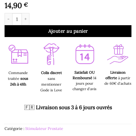
14,90
€
quantité de Stimulateur de Prostate - Sonde Stimulateur Prosta
Ajouter au panier
Satisfait OU
Livraison
Commande
Colis discret
Remboursé
14
offerte
à partir
traitée
sous
sans
jours pour
de 60€ d'achats
24h à 48h
mentionner
changer d'avis
Gode is Love
🇫🇷
Livraison sous 3 à 6 jours ouvrés
Catégorie :
Stimulateur Prostate