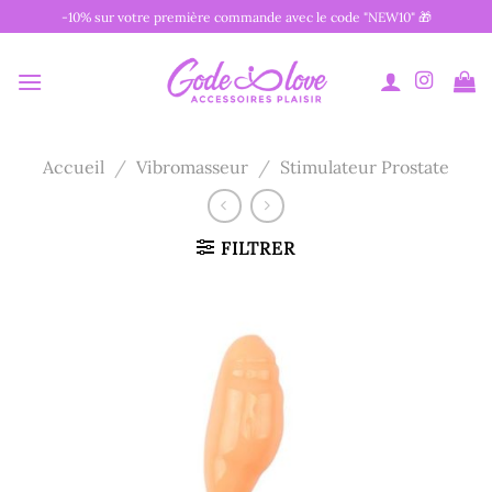
Passer
-10% sur votre première commande avec le code "NEW10" 🎁
au
contenu
Accueil
/
Vibromasseur
/
Stimulateur Prostate
FILTRER