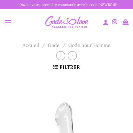
Passer
-10% sur votre première commande avec le code "NEW10" 🎁
au
contenu
Accueil
/
Gode
/
Gode pour Homme
FILTRER