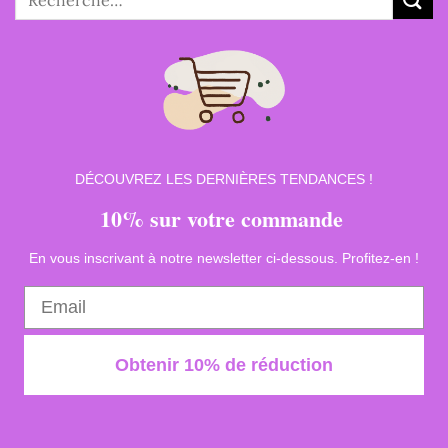
pour :
DÉCOUVREZ LES DERNIÈRES TENDANCES !
10% sur votre commande
En vous inscrivant à notre newsletter ci-dessous. Profitez-en !
Obtenir 10% de réduction