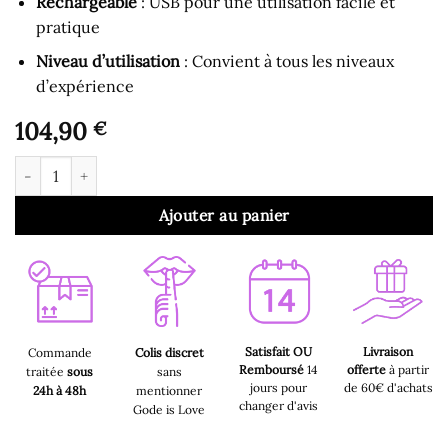
Rechargeable
: USB pour une utilisation facile et
pratique
Niveau d’utilisation
: Convient à tous les niveaux
d’expérience
104,90
€
quantité de Gode pour Homme - Plug Anal Masseur Stimulateur
Ajouter au panier
Satisfait OU
Livraison
Commande
Colis discret
Remboursé
14
offerte
à partir
traitée
sous
sans
jours pour
de 60€ d'achats
24h à 48h
mentionner
changer d'avis
Gode is Love