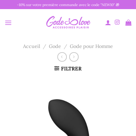
Passer
-10% sur votre première commande avec le code "NEW10" 🎁
au
contenu
Accueil
/
Gode
/
Gode pour Homme
FILTRER