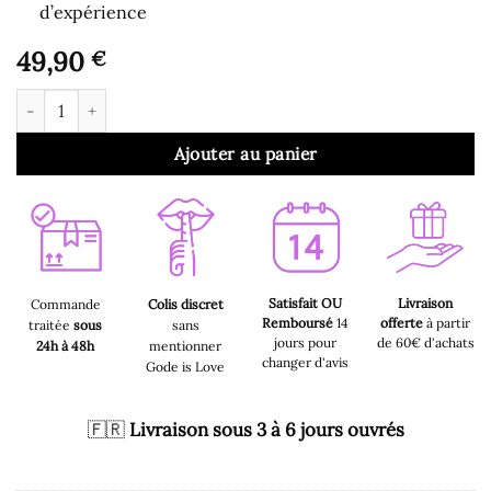
d’expérience
49,90
€
quantité de Gode pour Homme - Summum Grand Gode Courbé
Ajouter au panier
Satisfait OU
Livraison
Commande
Colis discret
Remboursé
14
offerte
à partir
traitée
sous
sans
jours pour
de 60€ d'achats
24h à 48h
mentionner
changer d'avis
Gode is Love
🇫🇷
Livraison sous 3 à 6 jours ouvrés