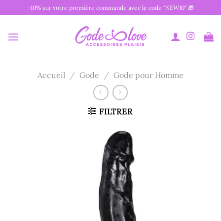
Passer
-10% sur votre première commande avec le code "NEW10" 🎁
au
contenu
Accueil
/
Gode
/
Gode pour Homme
FILTRER