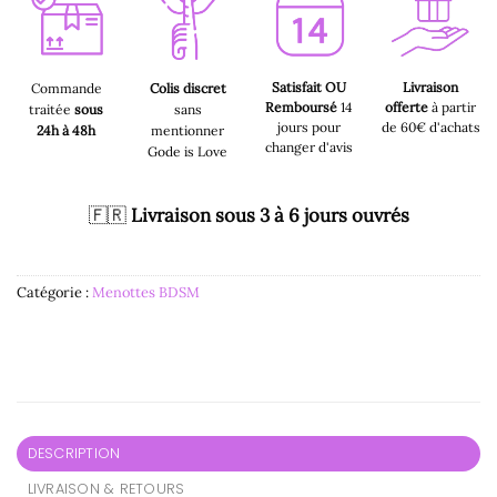
Satisfait OU
Livraison
Commande
Colis discret
Remboursé
14
offerte
à partir
traitée
sous
sans
jours pour
de 60€ d'achats
24h à 48h
mentionner
changer d'avis
Gode is Love
🇫🇷
Livraison sous 3 à 6 jours ouvrés
Catégorie :
Menottes BDSM
DESCRIPTION
LIVRAISON & RETOURS