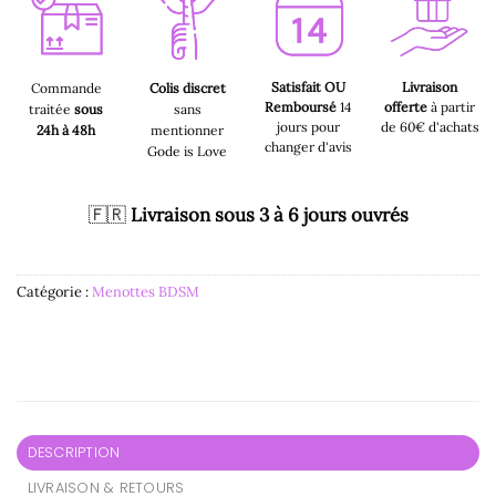
Satisfait OU
Livraison
Commande
Colis discret
Remboursé
14
offerte
à partir
traitée
sous
sans
jours pour
de 60€ d'achats
24h à 48h
mentionner
changer d'avis
Gode is Love
🇫🇷
Livraison sous 3 à 6 jours ouvrés
Catégorie :
Menottes BDSM
DESCRIPTION
LIVRAISON & RETOURS