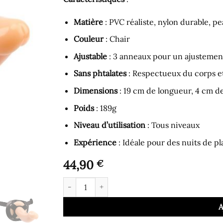
Matière
: PVC réaliste, nylon durable, p
Couleur
: Chair
Ajustable
: 3 anneaux pour un ajustemen
Sans phtalates
: Respectueux du corps e
Dimensions
: 19 cm de longueur, 4 cm d
Poids
: 189g
Niveau d’utilisation
: Tous niveaux
Expérience
: Idéale pour des nuits de pla
44,90
€
quantité de Gode Ceinture - Harnais de Taille 
A