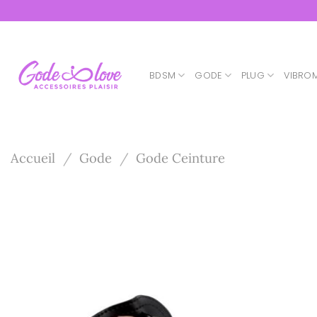
Passer
au
contenu
BDSM
GODE
PLUG
VIBRO
Accueil
/
Gode
/
Gode Ceinture