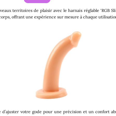
eaux territoires de plaisir avec le harnais réglable ‘RGB Sli
corps, offrant une expérience sur mesure à chaque utilisatio
 d’ajuster votre gode pour une précision et un confort abs