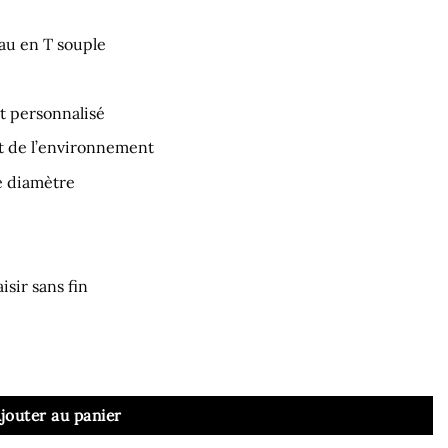
eau en T souple
t personnalisé
t de l’environnement
e diamètre
isir sans fin
avec Gode Slim 19 cm
jouter au panier