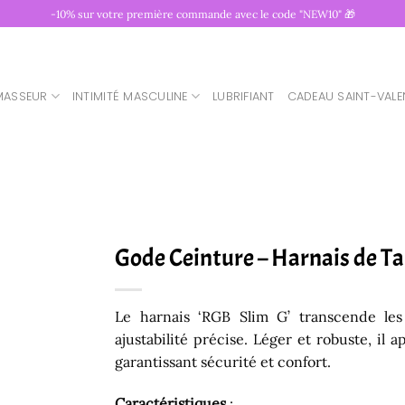
-10% sur votre première commande avec le code "NEW10" 🎁
MASSEUR
INTIMITÉ MASCULINE
LUBRIFIANT
CADEAU SAINT-VALE
Gode Ceinture – Harnais de Ta
Le harnais ‘RGB Slim G’ transcende les 
ajustabilité précise. Léger et robuste, il
garantissant sécurité et confort.
Caractéristiques
: