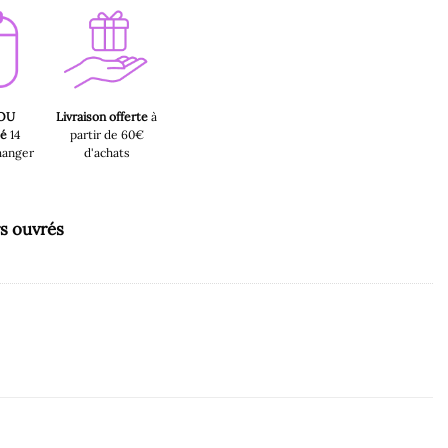
 OU
Livraison offerte
à
sé
14
partir de 60€
hanger
d'achats
rs ouvrés