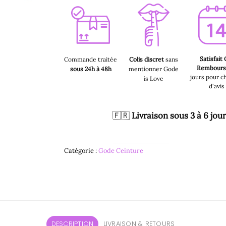
Satisfait
Commande traitée
Colis discret
sans
Rembour
sous 24h à 48h
mentionner Gode
jours pour c
is Love
d'avis
🇫🇷
Livraison sous 3 à 6 jou
Catégorie :
Gode Ceinture
DESCRIPTION
LIVRAISON & RETOURS