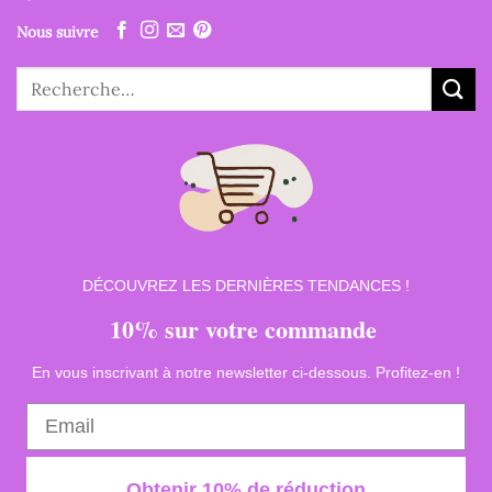
Nous suivre
Recherche
pour :
DÉCOUVREZ LES DERNIÈRES TENDANCES !
10% sur votre commande
En vous inscrivant à notre newsletter ci-dessous. Profitez-en !
Obtenir 10% de réduction