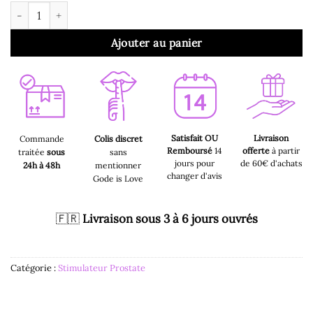
quantité de Stimulateur de Prostate - Gode Silicone Rose Stimu
Ajouter au panier
Satisfait OU
Livraison
Commande
Colis discret
Remboursé
14
offerte
à partir
traitée
sous
sans
jours pour
de 60€ d'achats
24h à 48h
mentionner
changer d'avis
Gode is Love
🇫🇷
Livraison sous 3 à 6 jours ouvrés
Catégorie :
Stimulateur Prostate