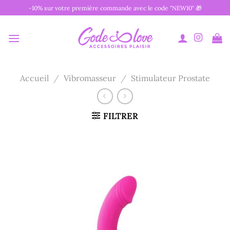
Passer
-10% sur votre première commande avec le code "NEW10" 🎁
au
contenu
Accueil
/
Vibromasseur
/
Stimulateur Prostate
FILTRER