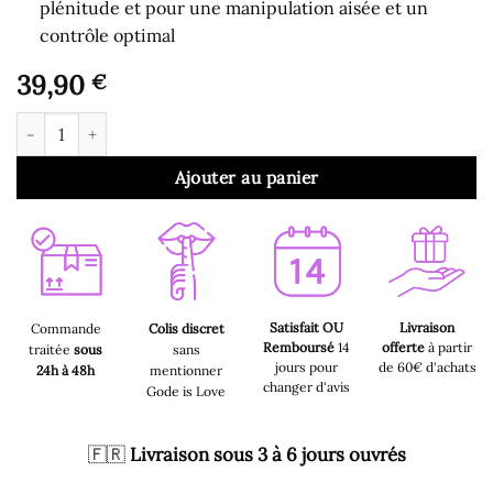
plénitude et pour une manipulation aisée et un
contrôle optimal
39,90
€
quantité de Gode Ventouse - Gode Ventouse Droit en Jelly Tran
Ajouter au panier
Satisfait OU
Livraison
Commande
Colis discret
Remboursé
14
offerte
à partir
traitée
sous
sans
jours pour
de 60€ d'achats
24h à 48h
mentionner
changer d'avis
Gode is Love
🇫🇷
Livraison sous 3 à 6 jours ouvrés