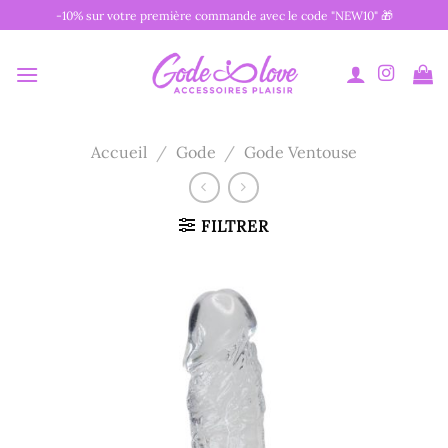
Passer
-10% sur votre première commande avec le code "NEW10" 🎁
au
contenu
Accueil
/
Gode
/
Gode Ventouse
FILTRER