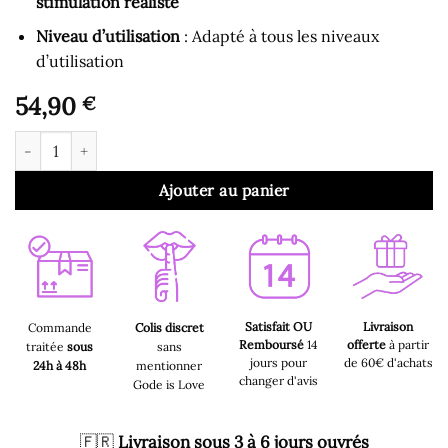
stimulation réaliste
Niveau d’utilisation
: Adapté à tous les niveaux
d’utilisation
54,90
€
quantité de Gode Ventouse - Gode Ventouse Droit Jelly Transpa
Ajouter au panier
Satisfait OU
Livraison
Commande
Colis discret
Remboursé
14
offerte
à partir
traitée
sous
sans
jours pour
de 60€ d'achats
24h à 48h
mentionner
changer d'avis
Gode is Love
🇫🇷
Livraison sous 3 à 6 jours ouvrés