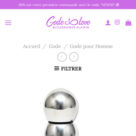
Passer
-10% sur votre première commande avec le code "NEW10" 🎁
au
contenu
Accueil
/
Gode
/
Gode pour Homme
FILTRER