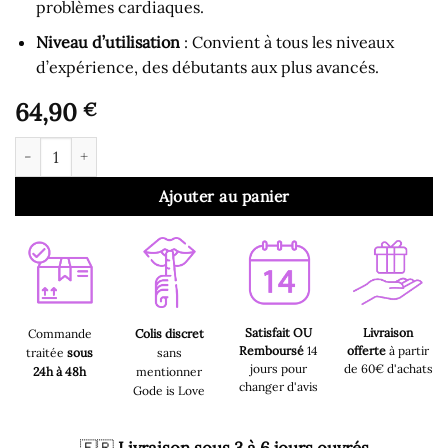
problèmes cardiaques.
Niveau d’utilisation
: Convient à tous les niveaux
d’expérience, des débutants aux plus avancés.
64,90
€
quantité de Gode pour Homme - Plug Anal Anneau Electrique
Ajouter au panier
Satisfait OU
Livraison
Commande
Colis discret
Remboursé
14
offerte
à partir
traitée
sous
sans
jours pour
de 60€ d'achats
24h à 48h
mentionner
changer d'avis
Gode is Love
🇫🇷
Livraison sous 3 à 6 jours ouvrés