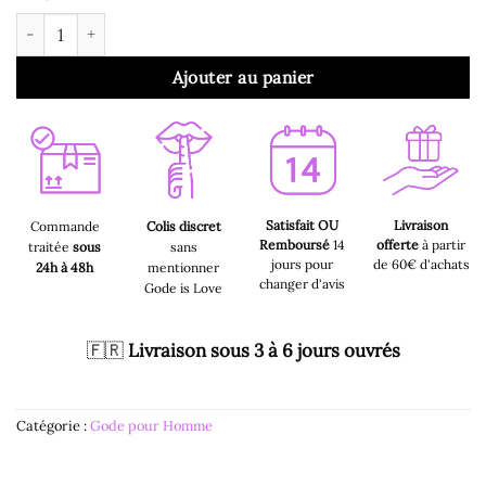
quantité de Gode pour Homme - Gode Stimulateur Prostate ​​Sil
Ajouter au panier
Satisfait OU
Livraison
Commande
Colis discret
Remboursé
14
offerte
à partir
traitée
sous
sans
jours pour
de 60€ d'achats
24h à 48h
mentionner
changer d'avis
Gode is Love
🇫🇷
Livraison sous 3 à 6 jours ouvrés
Catégorie :
Gode pour Homme