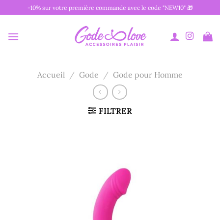
Passer
-10% sur votre première commande avec le code "NEW10" 🎁
au
contenu
Accueil
/
Gode
/
Gode pour Homme
FILTRER