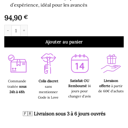
d’expérience, idéal pour les avancés
94,90
€
quantité de Gode pour Homme - Summum Super Gode Noir 35
Ajouter au panier
Satisfait OU
Livraison
Commande
Colis discret
Remboursé
14
offerte
à partir
traitée
sous
sans
jours pour
de 60€ d'achats
24h à 48h
mentionner
changer d'avis
Gode is Love
🇫🇷
Livraison sous 3 à 6 jours ouvrés