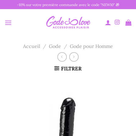
Passer
-10% sur votre première commande avec le code "NEW10" 🎁
au
contenu
Accueil
/
Gode
/
Gode pour Homme
FILTRER