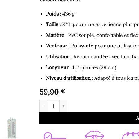
Poids
: 436 g
Taille
: XXL pour une expérience plus p
Matière
: PVC souple, confortable et flex
Ventouse
: Puissante pour une utilisatio
Utilisation
: Recommandée avec lubrifian
Longueur
: 11,4 pouces (29 cm)
Niveau d’utilisation
: Adapté à tous les n
59,90
€
quantité de Gode pour Homme - Gros Gode Anal
A