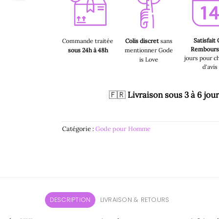
Satisfait
Commande traitée
Colis discret
sans
Rembour
sous 24h à 48h
mentionner Gode
jours pour c
is Love
d'avis
🇫🇷
Livraison sous 3 à 6 jou
Catégorie :
Gode pour Homme
DESCRIPTION
LIVRAISON & RETOURS