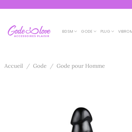
Passer
au
contenu
BDSM
GODE
PLUG
VIBRO
Accueil
/
Gode
/
Gode pour Homme