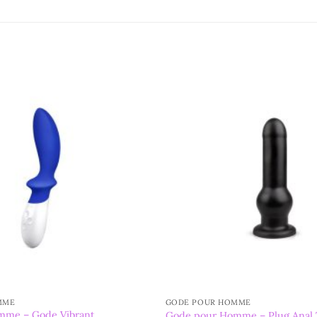
MME
GODE POUR HOMME
mme – Gode Vibrant
Gode pour Homme – Plug Anal T