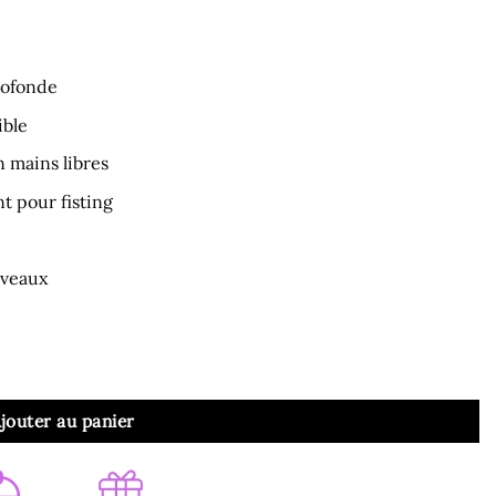
rofonde
ible
n mains libres
t pour fisting
iveaux
 Noir Taille XXL
jouter au panier