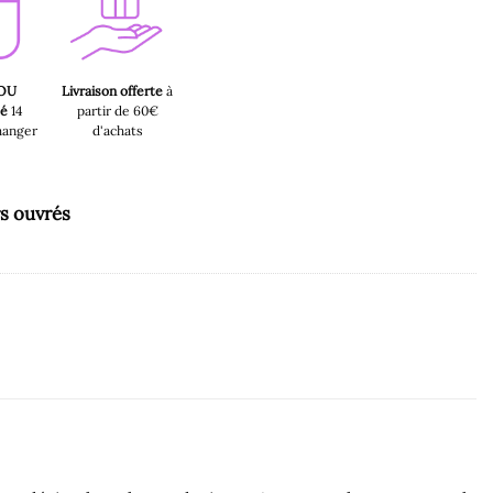
 OU
Livraison offerte
à
sé
14
partir de 60€
hanger
d'achats
rs ouvrés