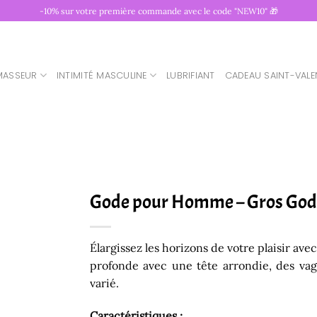
-10% sur votre première commande avec le code "NEW10" 🎁
MASSEUR
INTIMITÉ MASCULINE
LUBRIFIANT
CADEAU SAINT-VALE
Gode pour Homme – Gros Gode
Élargissez les horizons de votre plaisir a
profonde avec une tête arrondie, des vag
varié.
Caractéristiques :