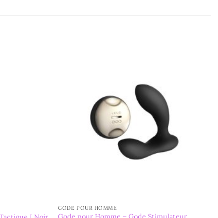
GODE POUR HOMME
Gode pour Homme – Gode Stimulateur
actique I Noir