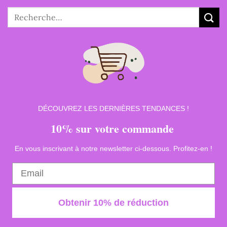
Recherche
pour :
DÉCOUVREZ LES DERNIÈRES TENDANCES !
10% sur votre commande
En vous inscrivant à notre newsletter ci-dessous. Profitez-en !
Obtenir 10% de réduction