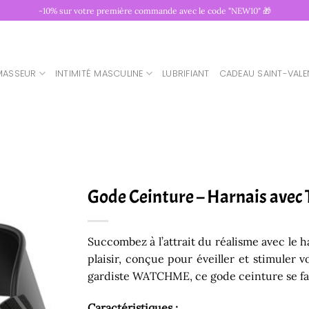
-10% sur votre première commande avec le code "NEW10" 🎁
MASSEUR
INTIMITÉ MASCULINE
LUBRIFIANT
CADEAU SAINT-VALE
Gode Ceinture – Harnais ave
Succombez à l’attrait du réalisme avec le h
plaisir, conçue pour éveiller et stimuler 
gardiste WATCHME, ce gode ceinture se fait 
Caractéristiques :