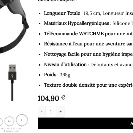
Longueur Totale
: 19,5 cm, Longueur Insé
Matériaux Hypoallergéniques
: Silicone 
Télécommande WATCHME pour une inter
Résistance à l’eau pour une aventure san
Nettoyage facile pour une hygiène imp
Niveau d’utilisation
: Débutants et avanc
Poids
: 365g
Texture double densité pour une expérie
104,90
€
quantité de Gode Ceinture - Harnais avec Té
A