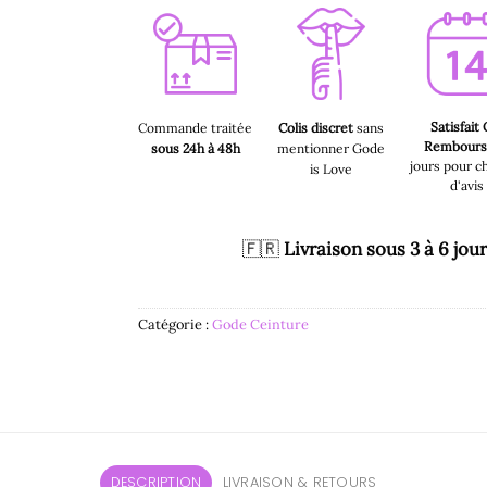
Satisfait
Commande traitée
Colis discret
sans
Rembour
sous 24h à 48h
mentionner Gode
jours pour c
is Love
d'avis
🇫🇷
Livraison sous 3 à 6 jou
Catégorie :
Gode Ceinture
DESCRIPTION
LIVRAISON & RETOURS