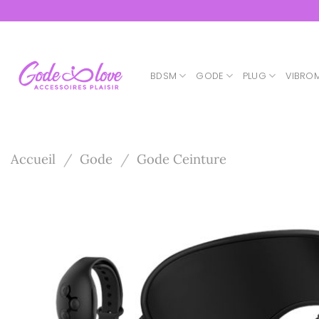
Passer
au
contenu
BDSM
GODE
PLUG
VIBRO
Accueil
/
Gode
/
Gode Ceinture