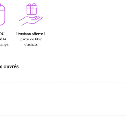
 OU
Livraison offerte
à
sé
14
partir de 60€
hanger
d'achats
rs ouvrés