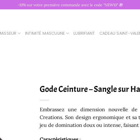
-10% sur votre première commande avec le code "NEW10" 🎁
MASSEUR
INTIMITÉ MASCULINE
LUBRIFIANT
CADEAU SAINT-VALE
Gode Ceinture – Sangle sur H
Embrassez une dimension nouvelle de 
Creations. Son design ergonomique et sa 
jeu de domination doux ou intense, faisant
Caractéristiques
: