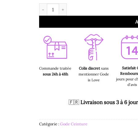
quantité de Gode Ceinture - Sangle sur Harnai
A
Satisfait
Commande traitée
Colis discret
sans
Rembour
sous 24h à 48h
mentionner Gode
jours pour c
is Love
d'avis
🇫🇷
Livraison sous 3 à 6 jou
Catégorie :
Gode Ceinture