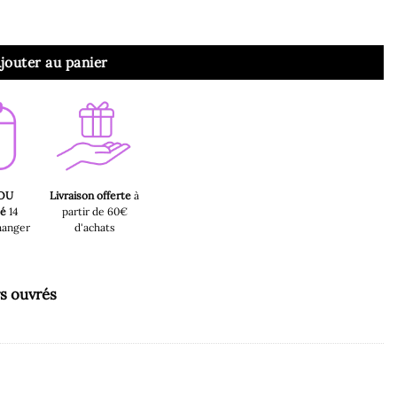
s avec Gode 125 cm
jouter au panier
 OU
Livraison offerte
à
sé
14
partir de 60€
hanger
d'achats
rs ouvrés