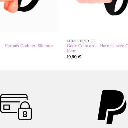
GODE CEINTURE
 – Harnais Gode en Silicone
Gode Ceinture – Harnais avec 
16cm
19,90
€