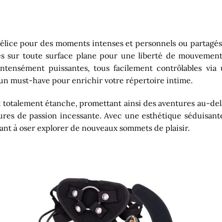
vec délice pour des moments intenses et personnels ou partag
res sur toute surface plane pour une liberté de mouvement
intensément puissantes, tous facilement contrôlables v
t un must-have pour enrichir votre répertoire intime.
est totalement étanche, promettant ainsi des aventures au-del
ures de passion incessante. Avec une esthétique séduisante 
vitant à oser explorer de nouveaux sommets de plaisir.