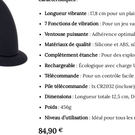
Longueur vibrante
: 17,8 cm pour un pla
7 Fonctions de vibration
: Pour un jeu v
Ventouse puissante
: Adhérence optimale
Matériaux de qualité
: Silicone et ABS, s
Complètement étanche
: Pour des explo
Rechargeable
: Écologique avec charge U
Télécommande
: Pour un contrôle facile
Pile télécommande
: 1x CR2032 (incluse)
Dimensions
: Longueur totale 12,5 cm, D
Poids
: 456g
Niveau d’utilisation
: Idéal pour tous les
84,90
€