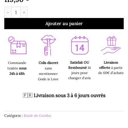
quantité de Boule de Kegel Violet Lelo
Ajouter au panier
Satisfait OU
Livraison
Commande
Colis discret
Remboursé
14
offerte
à partir
traitée
sous
sans
jours pour
de 60€ d'achats
24h à 48h
mentionner
changer d'avis
Gode is Love
🇫🇷
Livraison sous 3 à 6 jours ouvrés
Catégorie :
Boule de Geisha