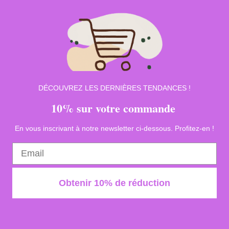
DÉCOUVREZ LES DERNIÈRES TENDANCES !
10% sur votre commande
En vous inscrivant à notre newsletter ci-dessous. Profitez-en !
Obtenir 10% de réduction