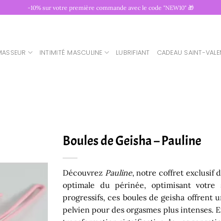
-10% sur votre première commande avec le code "NEW10" 🎁
MASSEUR
INTIMITÉ MASCULINE
LUBRIFIANT
CADEAU SAINT-VALE
Boules de Geisha – Pauline
Découvrez
Pauline
, notre coffret exclusif
optimale du périnée, optimisant votre s
progressifs, ces boules de geisha offrent
pelvien pour des orgasmes plus intenses. 