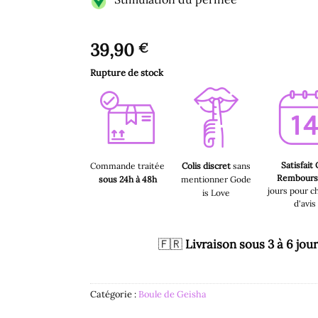
39,90
€
Rupture de stock
Satisfait
Commande traitée
Colis discret
sans
Rembour
sous 24h à 48h
mentionner Gode
jours pour c
is Love
d'avis
🇫🇷
Livraison sous 3 à 6 jou
Catégorie :
Boule de Geisha