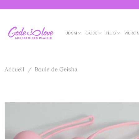
Passer
au
contenu
BDSM
GODE
PLUG
VIBRO
Accueil
/
Boule de Geisha