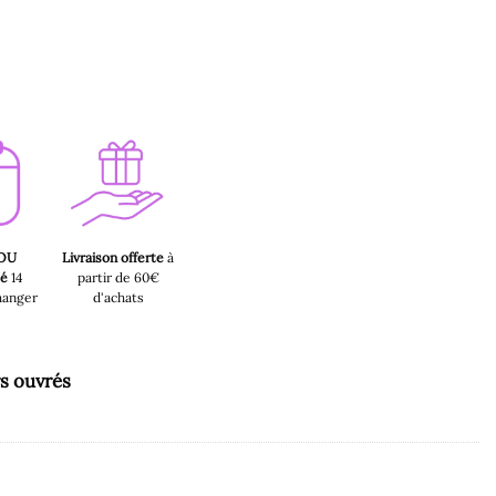
 OU
Livraison offerte
à
sé
14
partir de 60€
hanger
d'achats
rs ouvrés