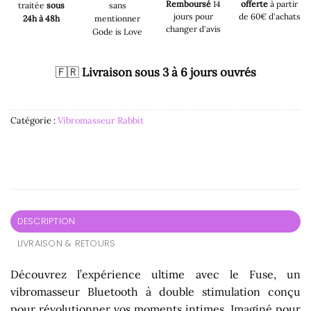
Remboursé
14
offerte
à partir
traitée
sous
sans
jours pour
de 60€ d'achats
24h à 48h
mentionner
changer d'avis
Gode is Love
🇫🇷
Livraison sous 3 à 6 jours ouvrés
Catégorie :
Vibromasseur Rabbit
DESCRIPTION
LIVRAISON & RETOURS
Découvrez l’expérience ultime avec le Fuse, un
vibromasseur Bluetooth à double stimulation conçu
pour révolutionner vos moments intimes. Imaginé pour