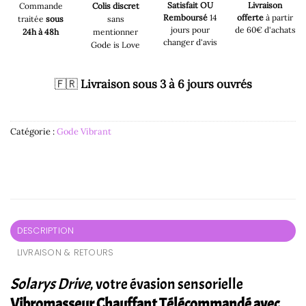
Satisfait OU
Livraison
Commande
Colis discret
Remboursé
14
offerte
à partir
traitée
sous
sans
jours pour
de 60€ d'achats
24h à 48h
mentionner
changer d'avis
Gode is Love
🇫🇷
Livraison sous 3 à 6 jours ouvrés
Catégorie :
Gode Vibrant
DESCRIPTION
LIVRAISON & RETOURS
Solarys Drive
, votre évasion sensorielle
Vibromasseur Chauffant Télécommandé avec