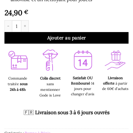
24,90
€
quantité de Pompe à Pénis - Pompe à Pénis Manuelle à Air
Ajouter au panier
Satisfait OU
Livraison
Commande
Colis discret
Remboursé
14
offerte
à partir
traitée
sous
sans
jours pour
de 60€ d'achats
24h à 48h
mentionner
changer d'avis
Gode is Love
🇫🇷
Livraison sous 3 à 6 jours ouvrés