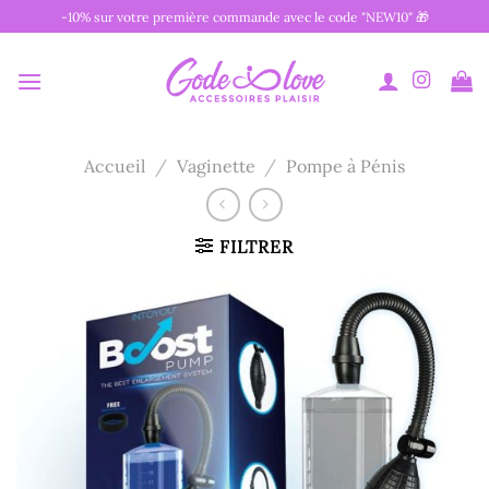
Passer
-10% sur votre première commande avec le code "NEW10" 🎁
au
contenu
Accueil
/
Vaginette
/
Pompe à Pénis
FILTRER