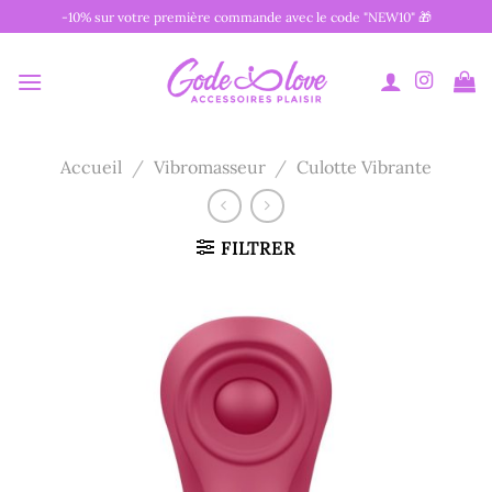
Passer
-10% sur votre première commande avec le code "NEW10" 🎁
au
contenu
Accueil
/
Vibromasseur
/
Culotte Vibrante
FILTRER