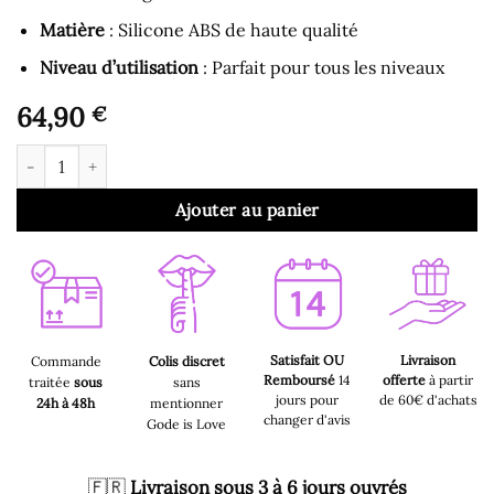
Matière
: Silicone ABS de haute qualité
Niveau d’utilisation
: Parfait pour tous les niveaux
64,90
€
quantité de Culotte Vibrante - Secret Panty Stimulateur Clitori
Ajouter au panier
Satisfait OU
Livraison
Commande
Colis discret
Remboursé
14
offerte
à partir
traitée
sous
sans
jours pour
de 60€ d'achats
24h à 48h
mentionner
changer d'avis
Gode is Love
🇫🇷
Livraison sous 3 à 6 jours ouvrés