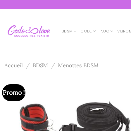
Passer
au
contenu
BDSM
GODE
PLUG
VIBRO
Accueil
/
BDSM
/
Menottes BDSM
Promo !