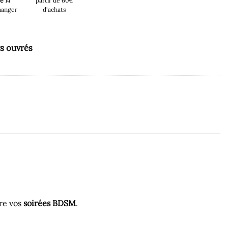
sé
14
partir de 60€
hanger
d'achats
rs ouvrés
ire vos
soirées BDSM
.