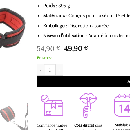
Poids
: 395 g
Matériaux
: Conçus pour la sécurité et l
Emballage
: Discrétion assurée
Niveau d’utilisation
: Adapté à tous les n
Le
Le
54,90
49,90
€
€
prix
prix
En stock
initial
actuel
quantité de Menottes de Lit pour Bondage
était :
est :
54,90 €.
49,90 €.
A
Satisfait
Commande traitée
Colis discret
sans