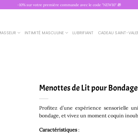
-10% sur votre première commande avec le code "NEW10" 🎁
MASSEUR
INTIMITÉ MASCULINE
LUBRIFIANT
CADEAU SAINT-VALE
Menottes de Lit pour Bondage
Profitez d’une expérience sensorielle u
bondage, et vivez un moment coquin inoubl
Caractéristiques
: