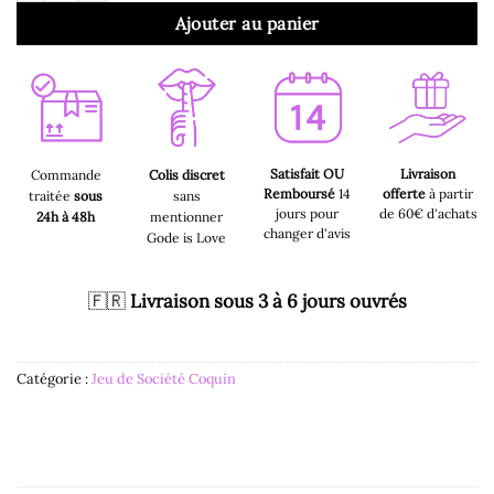
Ajouter au panier
Satisfait OU
Livraison
Commande
Colis discret
Remboursé
14
offerte
à partir
traitée
sous
sans
jours pour
de 60€ d'achats
24h à 48h
mentionner
changer d'avis
Gode is Love
🇫🇷
Livraison sous 3 à 6 jours ouvrés
Catégorie :
Jeu de Société Coquin