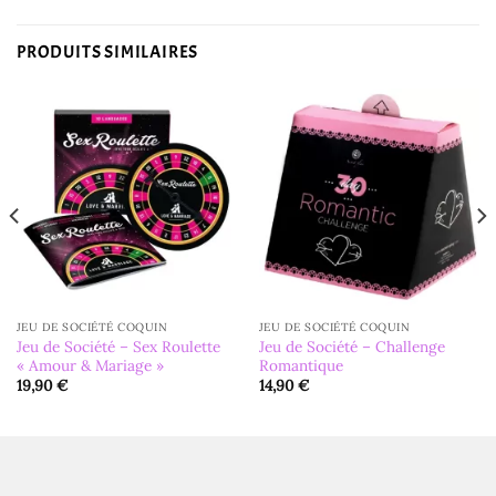
PRODUITS SIMILAIRES
JEU DE SOCIÉTÉ COQUIN
JEU DE SOCIÉTÉ COQUIN
Jeu de Société – Sex Roulette
Jeu de Société – Challenge
« Amour & Mariage »
Romantique
19,90
€
14,90
€