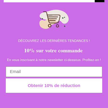
pour :
DÉCOUVREZ LES DERNIÈRES TENDANCES !
10% sur votre commande
En vous inscrivant à notre newsletter ci-dessous. Profitez-en !
Obtenir 10% de réduction