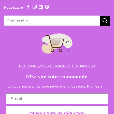
Nous suivre
Recherche
pour :
DÉCOUVREZ LES DERNIÈRES TENDANCES !
10% sur votre commande
En vous inscrivant à notre newsletter ci-dessous. Profitez-en !
Obtenir 10% de réduction