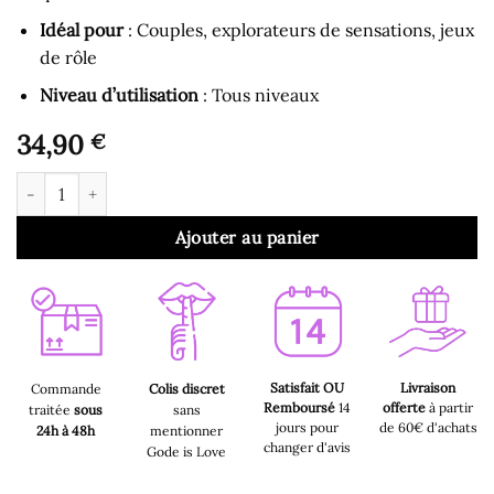
Idéal pour
: Couples, explorateurs de sensations, jeux
de rôle
Niveau d’utilisation
: Tous niveaux
34,90
€
quantité de Harnais BDSM - Retenue Réglable pour les Jambes
Ajouter au panier
Satisfait OU
Livraison
Commande
Colis discret
Remboursé
14
offerte
à partir
traitée
sous
sans
jours pour
de 60€ d'achats
24h à 48h
mentionner
changer d'avis
Gode is Love