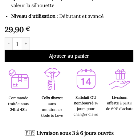
valeur la silhouette
Niveau d’utilisation
: Débutant et avancé
29,90
€
quantité de Harnais BDSM - Harnais de Corps pour Jeu de Bo
Ajouter au panier
Satisfait OU
Livraison
Commande
Colis discret
Remboursé
14
offerte
à partir
traitée
sous
sans
jours pour
de 60€ d'achats
24h à 48h
mentionner
changer d'avis
Gode is Love
🇫🇷
Livraison sous 3 à 6 jours ouvrés